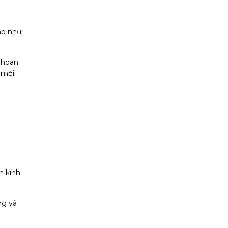
ào như
 hoan
 mới!
n kính
ng và