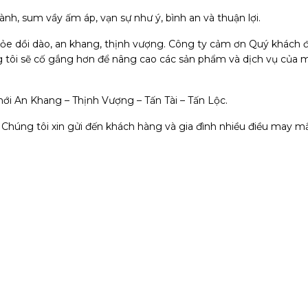
nh, sum vầy ấm áp, vạn sự như ý, bình an và thuận lợi.
ỏe dồi dào, an khang, thịnh vượng. Công ty cảm ơn Quý khách 
g tôi sẽ cố gắng hơn để nâng cao các sản phẩm và dịch vụ của m
ới An Khang – Thịnh Vượng – Tấn Tài – Tấn Lộc.
. Chúng tôi xin gửi đến khách hàng và gia đình nhiều điều may m