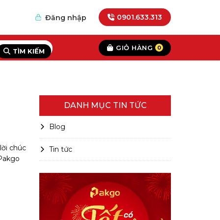
0901.633.313
Đăng nhập
GIỎ HÀNG
0
TÌM KIẾM
DANH MỤC TIN TỨC
Blog
lời chúc
Tin tức
 Pakgo