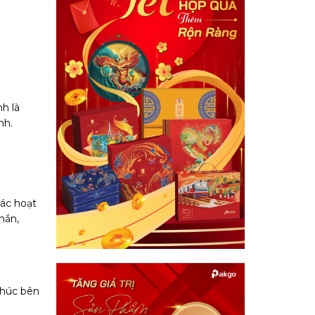
h là
ành.
các hoạt
mắn,
phúc bên