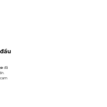
 đầu
go
đã
ấn.
o cam