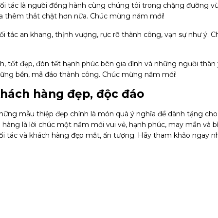
ối tác là người đồng hành cùng chúng tôi trong chặng đường vừ
ta thêm thắt chặt hơn nữa. Chúc mừng năm mới!
 tác an khang, thịnh vượng, rực rỡ thành công, vạn sự như ý. C
, tốt đẹp, đón tết hạnh phúc bên gia đình và những người thân 
 vững bền, mã đáo thành công. Chúc mừng năm mới!
khách hàng đẹp, độc đáo
những mẫu thiệp đẹp chính là món quà ý nghĩa để dành tặng ch
hàng là lời chúc một năm mới vui vẻ, hạnh phúc, may mắn và bì
ối tác và khách hàng đẹp mắt, ấn tượng. Hãy tham khảo ngay n