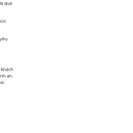
a qua.
húc
yêu.
o khách
nh an.
hé: