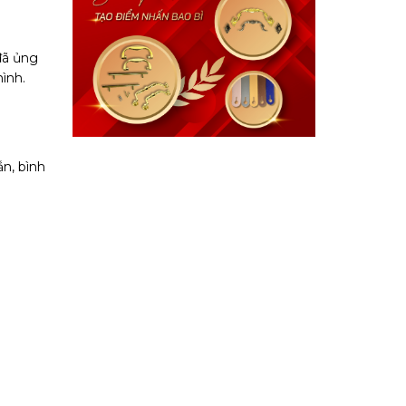
đã ủng
ình.
ắn, bình