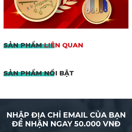
SẢN PHẨM
LIÊN QUAN
SẢN PHẨM
NỔI BẬT
NHẬP ĐỊA CHỈ EMAIL CỦA BẠN
ĐỂ NHẬN NGAY 50.000 VNĐ