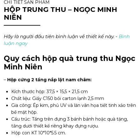
CHI TIẾT SẢN PHẨM
HỘP TRUNG THU – NGỌC MINH
NIÊN
Hãy là người đầu tiên bình luận về thiết kế này. -
Bình
luận ngay
Quy cách hộp quà trung thu Ngọc
Minh Niên
–
Hộp cứng 2 tầng nắp lật nam châm:
Kích thước hộp: 37,5 × 15,5 × 21,5 cm
Chất liệu: Giấy C150 bồi carton lạnh 2,5 mm
Gia công: Ép kim, phủ UV và lăn vân họa tiết tinh xảo trên
bề mặt hộp.
Cấu trúc: Tầng trên đựng 3 bánh bánh hoặc quà tặng,
tầng dưới thiết kế riêng khay đựng rượu.
Hộp con KT 10*10*5.5 cm.