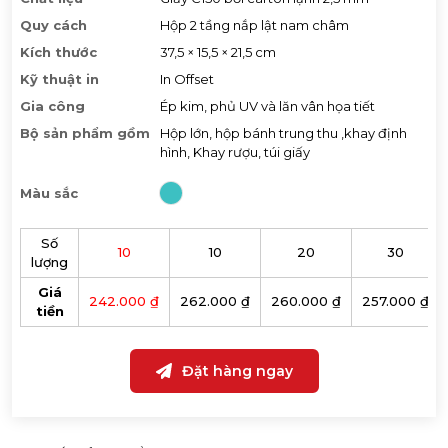
Quy cách
Hộp 2 tầng nắp lật nam châm
Kích thước
37,5 × 15,5 × 21,5 cm
Kỹ thuật in
In Offset
Gia công
Ép kim, phủ UV và lăn vân họa tiết
Bộ sản phẩm gồm
Hộp lớn, hộp bánh trung thu ,khay định
hình, Khay rượu, túi giấy
Màu sắc
Số
10
10
20
30
lượng
Giá
242.000 ₫
262.000 ₫
260.000 ₫
257.000 ₫
tiền
Đặt hàng ngay