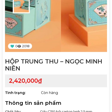
0
2018
HỘP TRUNG THU – NGỌC MINH
NIÊN
2,420,000₫
Tình trạng:
Còn hàng
Thông tin sản phẩm
Chất liệu
Giấy C150 bồi carton lạnh 2,5 mm