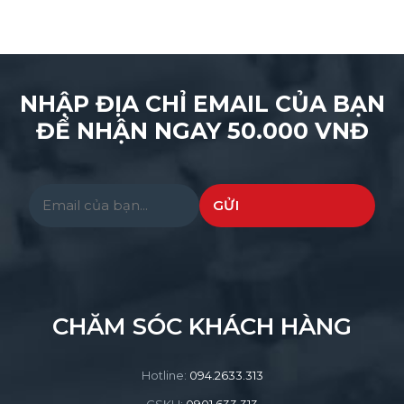
NHẬP ĐỊA CHỈ EMAIL CỦA BẠN
ĐỂ NHẬN NGAY 50.000 VNĐ
Please leave this field empty.
CHĂM SÓC KHÁCH HÀNG
Hotline:
094.2633.313
CSKH:
0901.633.313