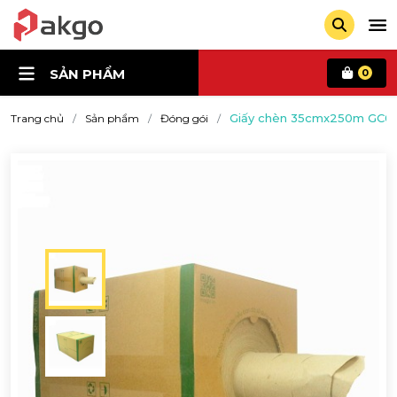
SẢN PHẨM
0
Giấy chèn 35cmx250m GC01
Trang chủ
Sản phẩm
Đóng gói