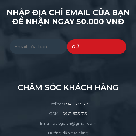
NHẬP ĐỊA CHỈ EMAIL CỦA BẠN
ĐỂ NHẬN NGAY 50.000 VNĐ
Please leave this field empty.
CHĂM SÓC KHÁCH HÀNG
Hotline:
094.2633.313
CSKH:
0901.633.313
Email: pakgo.vn@gmail.com
Hướng dẫn đặt hàng