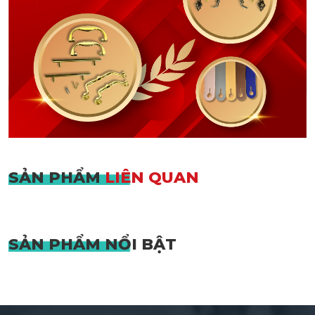
SẢN PHẨM
LIÊN QUAN
SẢN PHẨM
NỔI BẬT