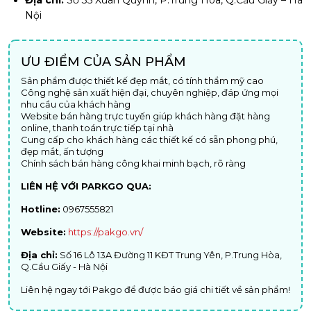
Địa chỉ:
Số 35 Xuân Quỳnh, P.Trung Hòa, Q.Cầu Giấy – Hà
Nội
ƯU ĐIỂM CỦA SẢN PHẨM
Sản phẩm được thiết kế đẹp mắt, có tính thẩm mỹ cao
Công nghệ sản xuất hiện đại, chuyên nghiệp, đáp ứng mọi
nhu cầu của khách hàng
Website bán hàng trực tuyến giúp khách hàng đặt hàng
online, thanh toán trực tiếp tại nhà
Cung cấp cho khách hàng các thiết kế có sẵn phong phú,
đẹp mắt, ấn tượng
Chính sách bán hàng công khai minh bạch, rõ ràng
LIÊN HỆ VỚI PARKGO QUA:
Hotline:
0967555821
Website:
https://pakgo.vn/
Địa chỉ:
Số 16 Lô 13A Đường 11 KĐT Trung Yên, P.Trung Hòa,
Q.Cầu Giấy - Hà Nội
Liên hệ ngay tới Pakgo để được báo giá chi tiết về sản phẩm!