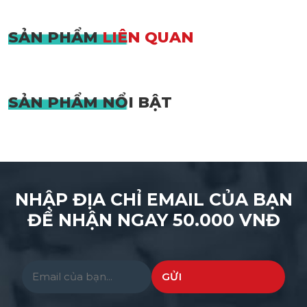
SẢN PHẨM
LIÊN QUAN
SẢN PHẨM
NỔI BẬT
NHẬP ĐỊA CHỈ EMAIL CỦA BẠN
ĐỂ NHẬN NGAY 50.000 VNĐ
Please leave this field empty.