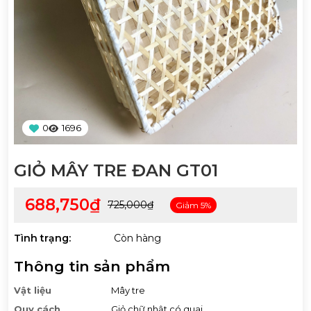
0
1696
GIỎ MÂY TRE ĐAN GT01
688,750₫
725,000₫
Giảm 5%
Tình trạng:
Còn hàng
Thông tin sản phẩm
Vật liệu
Mây tre
Quy cách
Giỏ chữ nhật có quai