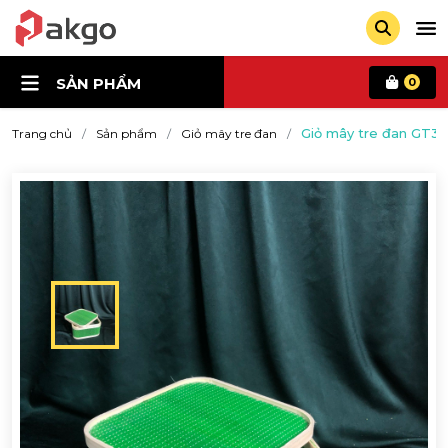
SẢN PHẨM
0
Giỏ mây tre đan GT34
Trang chủ
Sản phẩm
Giỏ mây tre đan