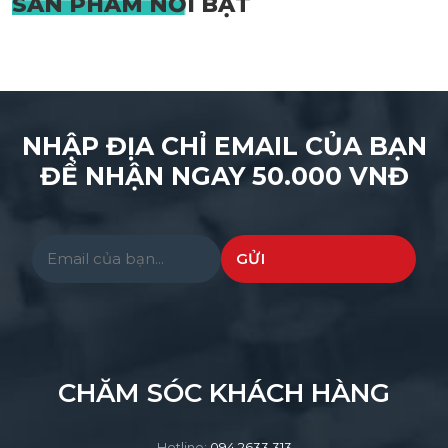
SẢN PHẨM
NỔI BẬT
NHẬP ĐỊA CHỈ EMAIL CỦA BẠN
ĐỂ NHẬN NGAY 50.000 VNĐ
Please leave this field empty.
CHĂM SÓC KHÁCH HÀNG
Hotline:
094.2633.313