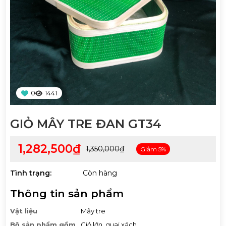
0
1441
GIỎ MÂY TRE ĐAN GT34
1,282,500₫
1,350,000₫
Giảm 5%
Tình trạng:
Còn hàng
Thông tin sản phẩm
Vật liệu
Mây tre
Bộ sản phẩm gồm
Giỏ lớn, quai xách