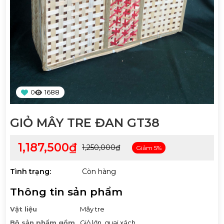
0
1688
GIỎ MÂY TRE ĐAN GT38
1,187,500₫
1,250,000₫
Giảm 5%
Tình trạng:
Còn hàng
Thông tin sản phẩm
Vật liệu
Mây tre
Bộ sản phẩm gồm
Giỏ lớn, quai xách