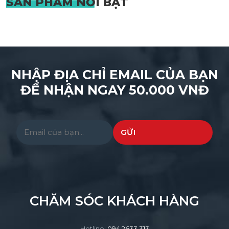
SẢN PHẨM
NỔI BẬT
NHẬP ĐỊA CHỈ EMAIL CỦA BẠN
ĐỂ NHẬN NGAY 50.000 VNĐ
Please leave this field empty.
CHĂM SÓC KHÁCH HÀNG
Hotline:
094.2633.313