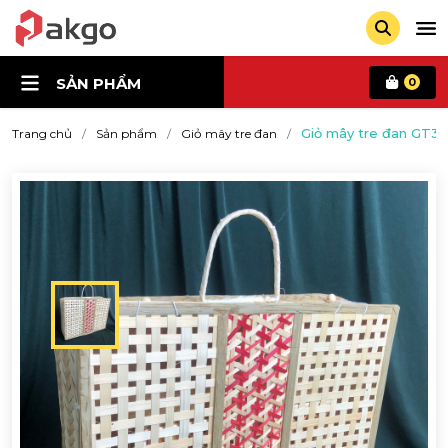
SẢN PHẨM
0
Giỏ mây tre đan GT38
Trang chủ
Sản phẩm
Giỏ mây tre đan