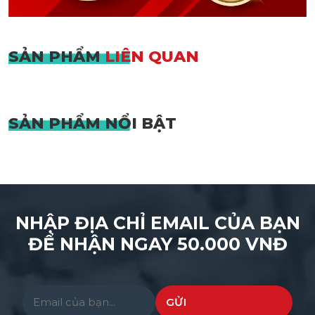
SẢN PHẨM
LIÊN QUAN
SẢN PHẨM
NỔI BẬT
NHẬP ĐỊA CHỈ EMAIL CỦA BẠN
ĐỂ NHẬN NGAY 50.000 VNĐ
Please leave this field empty.