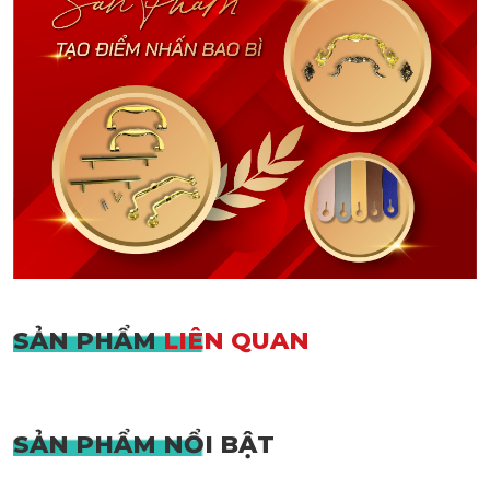
SẢN PHẨM
LIÊN QUAN
SẢN PHẨM
NỔI BẬT