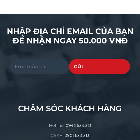
NHẬP ĐỊA CHỈ EMAIL CỦA BẠN
ĐỂ NHẬN NGAY 50.000 VNĐ
Please leave this field empty.
CHĂM SÓC KHÁCH HÀNG
Hotline:
094.2633.313
CSKH:
0901.633.313