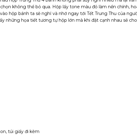
u hộp Trung Thu 4 bánh không phải suy nghĩ nhiều mà lại vẫ
a chọn không thể bỏ qua. Hộp lấy tone màu đỏ làm nền chính, h
 vào hộp bánh ta sẽ nghĩ và nhớ ngay tới Tết Trung Thu của ngườ
ấy những họa tiết tương tự hộp lớn mà khi đặt cạnh nhau sẽ cho
n, túi giấy đi kèm