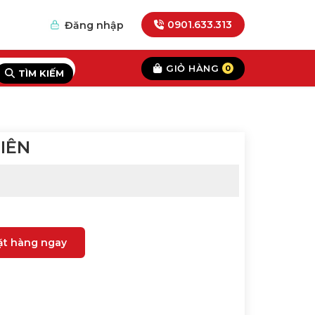
0901.633.313
Đăng nhập
GIỎ HÀNG
0
TÌM KIẾM
IÊN
ặt hàng ngay