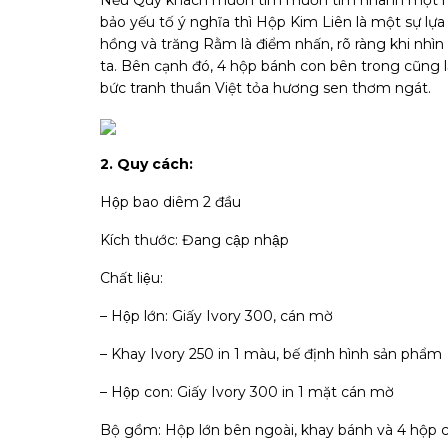
Nếu Quý khách muốn tìm muốn tìm nhanh một mẫ
bảo yếu tố ý nghĩa thì Hộp Kim Liên là một sự lự
hồng và trăng Rằm là điểm nhấn, rõ ràng khi nhìn
ta. Bên cạnh đó, 4 hộp bánh con bên trong cũng l
bức tranh thuần Việt tỏa hương sen thơm ngát.
2. Quy cách:
Hộp bao diêm 2 đầu
Kích thước: Đang cập nhập
Chất liệu:
– Hộp lớn: Giấy Ivory 300, cán mờ
– Khay Ivory 250 in 1 màu, bế định hình sản phẩm
– Hộp con: Giấy Ivory 300 in 1 mặt cán mờ
Bộ gồm: Hộp lớn bên ngoài, khay bánh và 4 hộp co