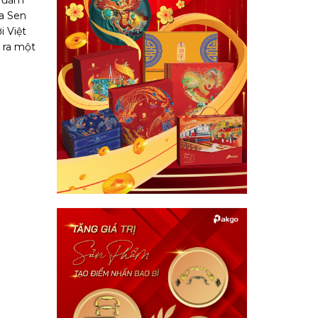
n đảm
oa Sen
i Việt
 ra một