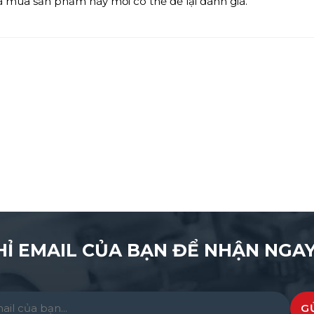
mua sản phẩm này mới có thể để lại đánh giá.
HỈ EMAIL CỦA BẠN ĐỂ NHẬN NGAY