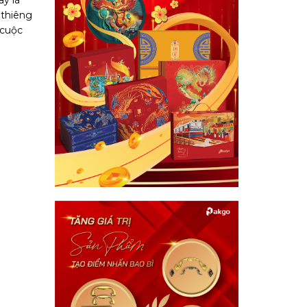
ây lá
 thiêng
 cuộc