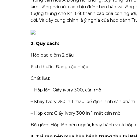
Trong văn hóa Á Đông nói chung, cây Tùng là một l
kim, sống nơi núi cao chịu được hạn hán và sống r
tượng trưng cho khí tiết thanh cao của con người
đời. Và đây cũng chính là ý nghĩa của hộp bánh 
2. Quy cách:
Hộp bao diêm 2 đầu
Kích thước: Đang cập nhập
Chất liệu:
– Hộp lớn: Giấy ivory 300, cán mờ
– Khay Ivory 250 in 1 màu, bế định hình sản phẩm
– Hộp con: Giấy Ivory 300 in 1 mặt cán mờ
Bộ gồm: Hộp lớn bên ngoài, khay bánh và 4 hộp co
3. Tại sao nên mua hộp bánh trung thu tại P