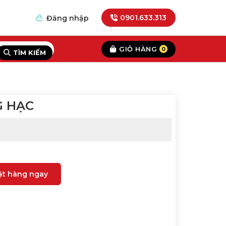
0901.633.313
Đăng nhập
GIỎ HÀNG
0
TÌM KIẾM
G HẠC
ặt hàng ngay