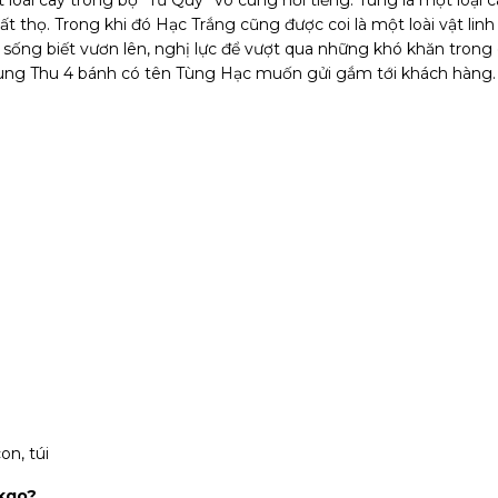
oài cây trong bộ “Tứ Quý” vô cùng nổi tiếng. Tùng là một loại c
ất thọ. Trong khi đó Hạc Trắng cũng được coi là một loài vật linh
, sống biết vươn lên, nghị lực để vượt qua những khó khăn trong
Trung Thu 4 bánh có tên Tùng Hạc muốn gửi gắm tới khách hàng.
n, túi
akgo?