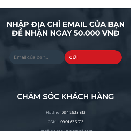
NHẬP ĐỊA CHỈ EMAIL CỦA BẠN
ĐỂ NHẬN NGAY 50.000 VNĐ
Please leave this field empty.
CHĂM SÓC KHÁCH HÀNG
Hotline:
094.2633.313
CSKH:
0901.633.313
Email: pakgo.vn@gmail.com