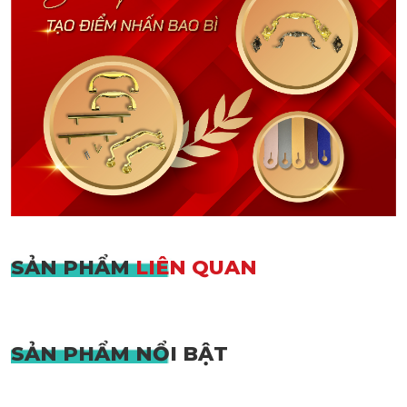
SẢN PHẨM
LIÊN QUAN
SẢN PHẨM
NỔI BẬT