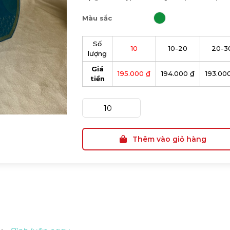
Màu sắc
Số
10
10-20
20-3
lượng
Giá
195.000 ₫
194.000 ₫
193.00
tiền
Thêm vào giỏ hàng