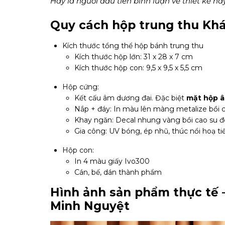
Hãy là người đầu tiên bình luận về thiết kế này
Quy cách hộp trung thu Kh
Kích thước tổng thể hộp bánh trung thu
Kích thước hộp lớn: 31 x 28 x 7 cm
Kích thước hộp con: 9,5 x 9,5 x 5,5 cm
Hộp cứng:
Kết cấu âm dương đai. Đặc biệt
mặt hộp â
Nắp + đáy: In màu lên màng metalize bồi 
Khay ngăn: Decal nhung vàng bồi cao su 
Gia công: UV bóng, ép nhũ, thúc nổi hoạ ti
Hộp con:
In 4 màu giấy Ivo300
Cán, bế, dán thành phẩm
Hình ảnh sản phẩm thực tế 
Minh Nguyệt