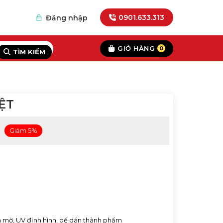
0901.633.313
Đăng nhập
GIỎ HÀNG
0
TÌM KIẾM
ỆT
Giảm 5%
án mờ, UV định hình, bế dán thành phẩm