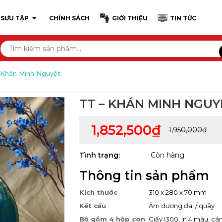
 SƯU TẬP
CHÍNH SÁCH
GIỚI THIỆU
TIN TỨC
 Khán Minh Nguyệt
TT – KHÁN MINH NGUY
1,852,500₫
1,950,000₫
Tình trạng:
Còn hàng
Thông tin sản phẩm
Kích thước
310 x 280 x 70 mm
Kết cấu
Âm dương đai / quây
Bộ gồm 4 hộp con
Giấy I300, in 4 màu, c