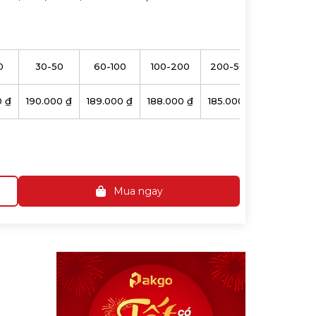
0
30-50
60-100
100-200
200-500
0 ₫
190.000 ₫
189.000 ₫
188.000 ₫
185.000 ₫
Mua ngay