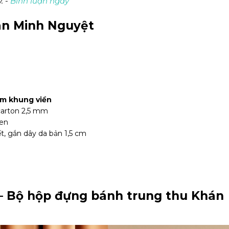
. -
Bình luận ngay
án Minh Nguyệt
m khung viền
carton 2,5 mm
đen
ết, gắn dây da bản 1,5 cm
– Bộ hộp đựng bánh trung thu Khán