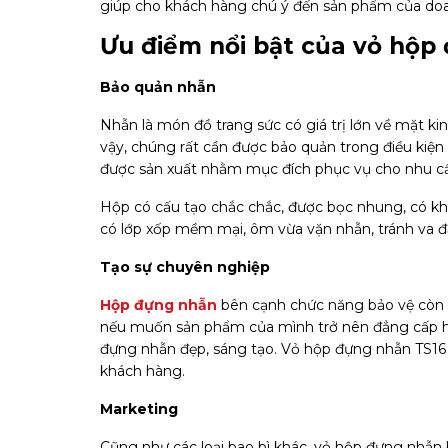
giúp cho khách hàng chú ý đến sản phẩm của doa
Ưu điểm nổi bật của vỏ hộp
Bảo quản nhẫn
Nhẫn là món đồ trang sức có giá trị lớn về mặt ki
vậy, chúng rất cần được bảo quản trong điều kiện
được sản xuất nhằm mục đích phục vụ cho nhu cầ
Hộp có cấu tạo chắc chắc, được bọc nhung, có kh
có lớp xốp mềm mại, ôm vừa vặn nhẫn, tránh va đ
Tạo sự chuyên nghiệp
Hộp đựng nhẫn
bên cạnh chức năng bảo vệ còn g
nếu muốn sản phẩm của mình trở nên đẳng cấp hơ
đựng nhẫn đẹp, sáng tạo. Vỏ hộp đựng nhẫn TS16 
khách hàng.
Marketing
Cũng như các loại bao bì khác, vỏ hộp đựng nhẫn 