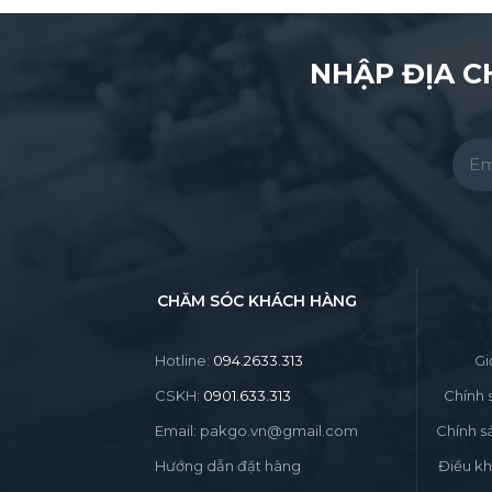
NHẬP ĐỊA C
Pleas
CHĂM SÓC KHÁCH HÀNG
Hotline:
094.2633.313
Gi
CSKH:
0901.633.313
Chính 
Email: pakgo.vn@gmail.com
Chính s
Hướng dẫn đặt hàng
Điều kh