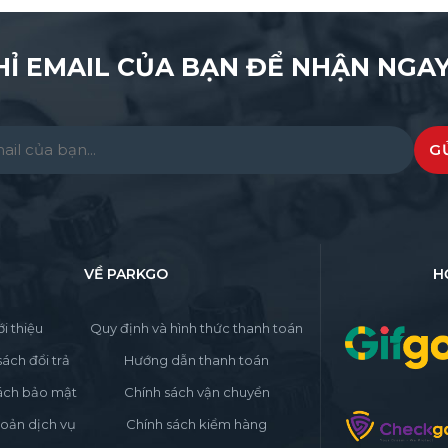
HỈ EMAIL CỦA BẠN ĐỂ NHẬN NGAY
e leave this field empty.
VỀ PARKGO
H
ới thiệu
Quy định và hình thức thanh toán
sách đổi trả
Hướng dẫn thanh toán
ách bảo mật
Chính sách vận chuyển
oản dịch vụ
Chính sách kiểm hàng