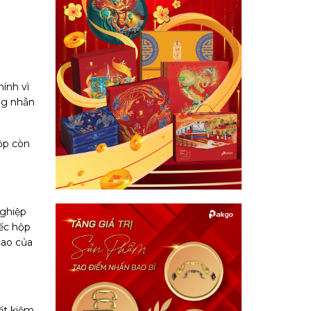
ính vì
ng nhẫn
ộp còn
nghiệp
ếc hộp
cao của
ết kiệm