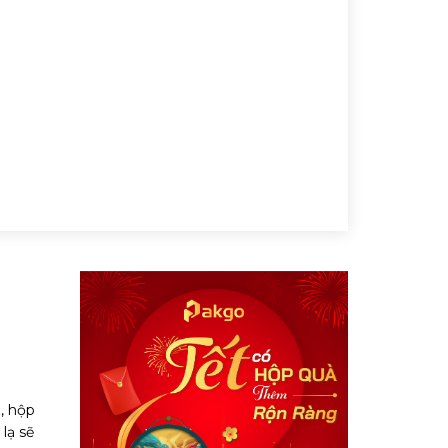
, hộp
lạ sẽ