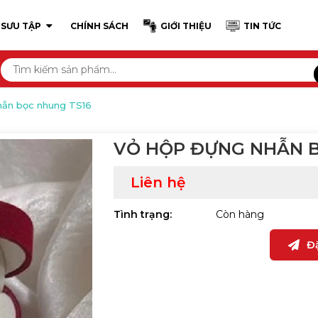
 SƯU TẬP
CHÍNH SÁCH
GIỚI THIỆU
TIN TỨC
hẫn bọc nhung TS16
VỎ HỘP ĐỰNG NHẪN B
Liên hệ
Tình trạng:
Còn hàng
Đ