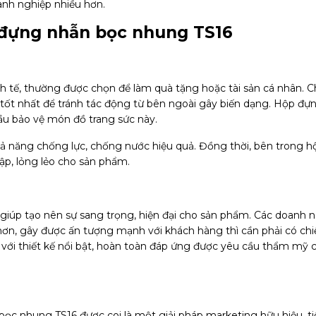
nh nghiệp nhiều hơn.
 đựng nhẫn bọc nhung TS16
nh tế, thường được chọn để làm quà tặng hoặc tài sản cá nhân. Ch
 tốt nhất để tránh tác động từ bên ngoài gây biến dạng. Hộp đự
u bảo vệ món đồ trang sức này.
ả năng chống lực, chống nước hiệu quả. Đồng thời, bên trong h
ập, lỏng lẻo cho sản phẩm.
iúp tạo nên sự sang trọng, hiện đại cho sản phẩm. Các doanh 
n, gây được ấn tượng mạnh với khách hàng thì cần phải có chi
với thiết kế nổi bật, hoàn toàn đáp ứng được yêu cầu thẩm mỹ 
bọc nhung TS16 được coi là một giải pháp marketing hữu hiệu, ti