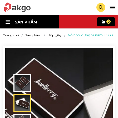
SẢN PHẨM
0
Vỏ hộp đựng ví nam TS33
Trang chủ
Sản phẩm
Hộp giấy