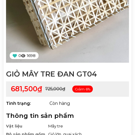
0
1698
GIỎ MÂY TRE ĐAN GT04
681,500₫
725,000₫
Giảm 6%
Tình trạng:
Còn hàng
Thông tin sản phẩm
Vật liệu
Mây tre
Bộ sản phẩm gồm
Giỏ lớn, quai xách