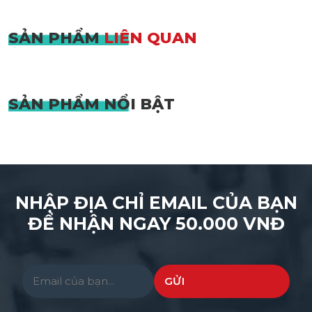
SẢN PHẨM
LIÊN QUAN
SẢN PHẨM
NỔI BẬT
NHẬP ĐỊA CHỈ EMAIL CỦA BẠN
ĐỂ NHẬN NGAY 50.000 VNĐ
Please leave this field empty.