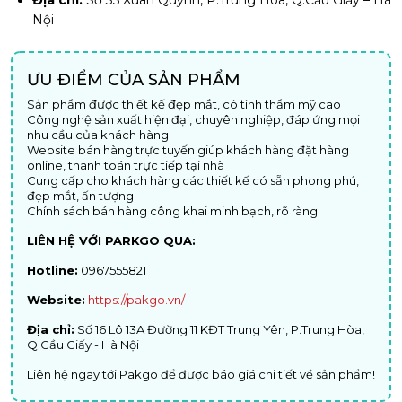
Địa chỉ:
Số 35 Xuân Quỳnh, P.Trung Hòa, Q.Cầu Giấy – Hà
Nội
ƯU ĐIỂM CỦA SẢN PHẨM
Sản phẩm được thiết kế đẹp mắt, có tính thẩm mỹ cao
Công nghệ sản xuất hiện đại, chuyên nghiệp, đáp ứng mọi
nhu cầu của khách hàng
Website bán hàng trực tuyến giúp khách hàng đặt hàng
online, thanh toán trực tiếp tại nhà
Cung cấp cho khách hàng các thiết kế có sẵn phong phú,
đẹp mắt, ấn tượng
Chính sách bán hàng công khai minh bạch, rõ ràng
LIÊN HỆ VỚI PARKGO QUA:
Hotline:
0967555821
Website:
https://pakgo.vn/
Địa chỉ:
Số 16 Lô 13A Đường 11 KĐT Trung Yên, P.Trung Hòa,
Q.Cầu Giấy - Hà Nội
Liên hệ ngay tới Pakgo để được báo giá chi tiết về sản phẩm!