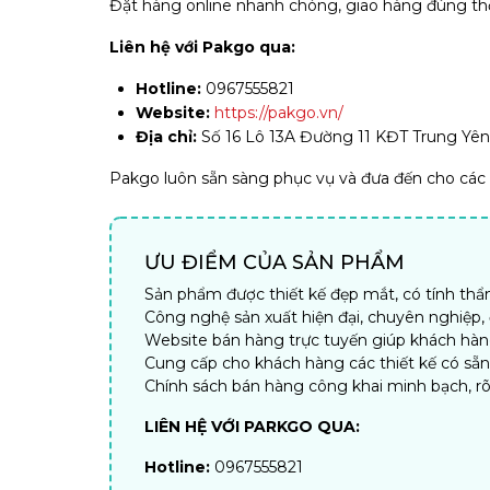
Đặt hàng online nhanh chóng, giao hàng đúng thời
Liên hệ với Pakgo qua:
Hotline:
0967555821
Website:
https://pakgo.vn/
Địa chỉ:
Số 16 Lô 13A Đường 11 KĐT Trung Yên,
Pakgo luôn sẵn sàng phục vụ và đưa đến cho các d
ƯU ĐIỂM CỦA SẢN PHẨM
Sản phẩm được thiết kế đẹp mắt, có tính th
Công nghệ sản xuất hiện đại, chuyên nghiệp
Website bán hàng trực tuyến giúp khách hàng 
Cung cấp cho khách hàng các thiết kế có sẵ
Chính sách bán hàng công khai minh bạch, rõ
LIÊN HỆ VỚI PARKGO QUA:
Hotline:
0967555821