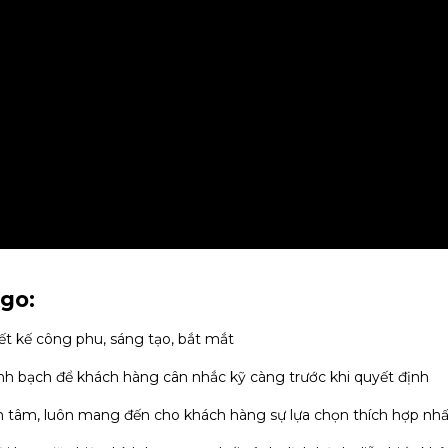
kgo:
t kế công phu, sáng tạo, bắt mắt
nh bạch để khách hàng cân nhắc kỹ càng trước khi quyết định
 tâm, luôn mang đến cho khách hàng sự lựa chọn thích hợp nhấ