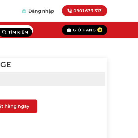
0901.633.313
Đăng nhập
GIỎ HÀNG
0
TÌM KIẾM
AGE
ặt hàng ngay