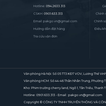
Hotline:
094.2633.313
Gi
CSKH:
0901.633.313
Chính 
Email: pakgo.vn@gmail.com
Chính s
Hướng dẫn đặt hàng
Điều kh
Tra cứu vận đơn
Văn phòng Hà Nội:
Số 05 TT3 KĐT VOV, Lương Thế Vinh
Văn phòng HCM:
Số 44-46 Thân Nhân Trung, Phường T
Kho:
Phim trường cherry land, Ngõ 1, Tân Triều, Thanh Tr
Hotline:
0901.633.313
- Email : pakgo.vn@gmail.com
Copyright © CÔNG TY TNHH TRUYỀN THÔNG VÀ CÔ