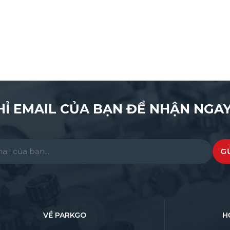
HỈ EMAIL CỦA BẠN ĐỂ NHẬN NGAY
e leave this field empty.
VỀ PARKGO
H