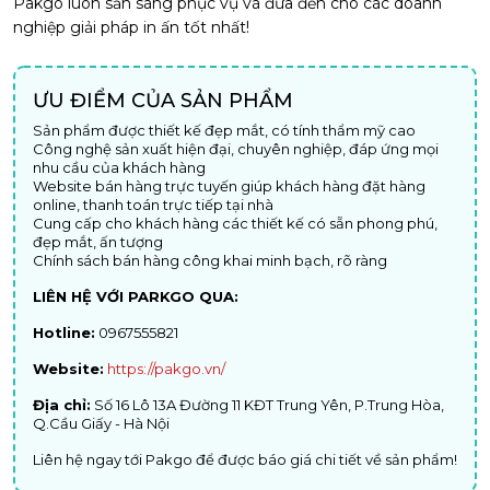
Pakgo luôn sẵn sàng phục vụ và đưa đến cho các doanh
nghiệp giải pháp in ấn tốt nhất!
ƯU ĐIỂM CỦA SẢN PHẨM
Sản phẩm được thiết kế đẹp mắt, có tính thẩm mỹ cao
Công nghệ sản xuất hiện đại, chuyên nghiệp, đáp ứng mọi
nhu cầu của khách hàng
Website bán hàng trực tuyến giúp khách hàng đặt hàng
online, thanh toán trực tiếp tại nhà
Cung cấp cho khách hàng các thiết kế có sẵn phong phú,
đẹp mắt, ấn tượng
Chính sách bán hàng công khai minh bạch, rõ ràng
LIÊN HỆ VỚI PARKGO QUA:
Hotline:
0967555821
Website:
https://pakgo.vn/
Địa chỉ:
Số 16 Lô 13A Đường 11 KĐT Trung Yên, P.Trung Hòa,
Q.Cầu Giấy - Hà Nội
Liên hệ ngay tới Pakgo để được báo giá chi tiết về sản phẩm!