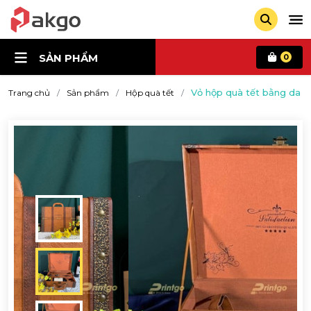
SẢN PHẨM
0
Vỏ hộp quà tết bằng da 
Trang chủ
Sản phẩm
Hộp quà tết