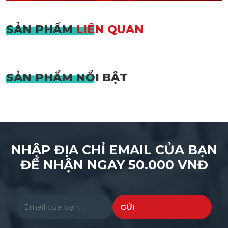
SẢN PHẨM
LIÊN QUAN
SẢN PHẨM
NỔI BẬT
NHẬP ĐỊA CHỈ EMAIL CỦA BẠN
ĐỂ NHẬN NGAY 50.000 VNĐ
Please leave this field empty.