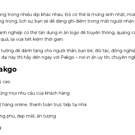
ặng trong nhiều dịp khác nhau. Đó có thể là mừng sinh nhật, mừ
 trọng, lịch sự, bạn sẽ dễ dàng ghi điểm trong mắt người nhận.
anh nghiệp có thể tận dụng in ấn logo để truyền thông, quảng c
ả, lại vừa tiết kiệm thời gian.
ý tưởng để dành tặng cho người thân, bạn bè, đối tác, đồng nghi
i này thì hãy đến ngay với Pakgo – nơi in ấn uy tín, chuyên ng
Pakgo
ỹ cao
p ứng mọi nhu cầu của khách hàng
hàng online, thanh toán trực tiếp tại nhà
ong phú, đẹp mắt, ấn tượng
g