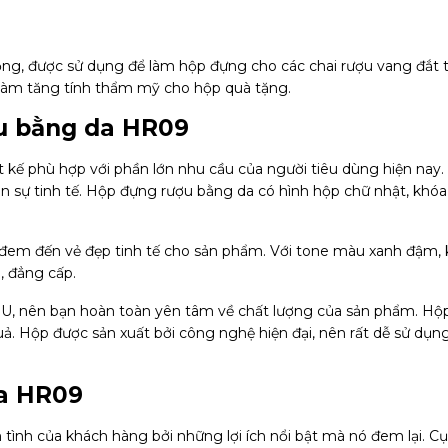
 trọng, được sử dụng để làm hộp đựng cho các chai rượu vang đắt t
làm tăng tính thẩm mỹ cho hộp quà tặng.
u bằng da HR09
kế phù hợp với phần lớn nhu cầu của người tiêu dùng hiện nay. 
ên sự tinh tế. Hộp đựng rượu bằng da có hình hộp chữ nhật, khó
đem đến vẻ đẹp tinh tế cho sản phẩm. Với tone màu xanh đậm,
, đẳng cấp.
 PU, nên bạn hoàn toàn yên tâm về chất lượng của sản phẩm. Hộ
. Hộp được sản xuất bởi công nghệ hiện đại, nên rất dễ sử dụng
da HR09
nh của khách hàng bởi những lợi ích nổi bật mà nó đem lại. Cụ