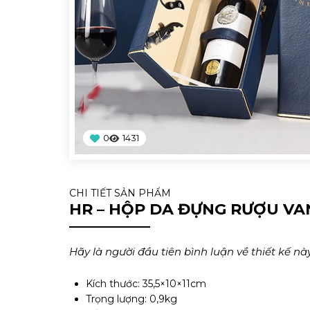
0
1431
CHI TIẾT SẢN PHẨM
HR – HỘP DA ĐỰNG RƯỢU VA
Hãy là người đầu tiên bình luận về thiết kế này
Kích thước: 35,5×10×11cm
Trọng lượng: 0,9kg