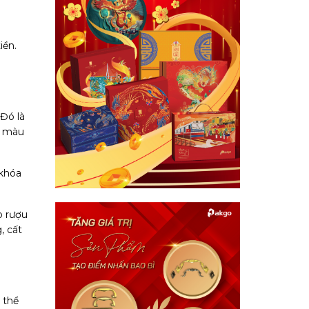
iền.
Đó là
a màu
 khóa
p rượu
, cất
 thể