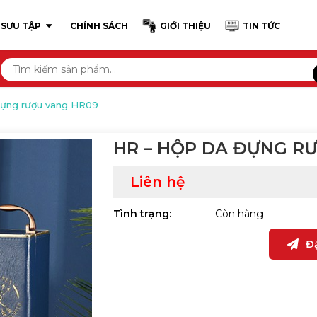
 SƯU TẬP
CHÍNH SÁCH
GIỚI THIỆU
TIN TỨC
đựng rượu vang HR09
HR – HỘP DA ĐỰNG R
Liên hệ
Tình trạng:
Còn hàng
Đ