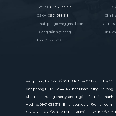
Hotline:
094.2633.313
Gi
CSKH:
0901.633.313
Chính 
Email: pakgo.vn@gmail.com
Chính s
Hướng dẫn đặt hàng
Điều kh
Tra cứu vận đơn
Văn phòng Hà Nội:
Số 05 TT3 KĐT VOV, Lương Thế Vinh
Văn phòng HCM:
Số 44-46 Thân Nhân Trung, Phường T
Kho:
Phim trường cherry land, Ngõ 1, Tân Triều, Thanh Tr
Hotline:
0901.633.313
- Email : pakgo.vn@gmail.com
Copyright © CÔNG TY TNHH TRUYỀN THÔNG VÀ CÔ