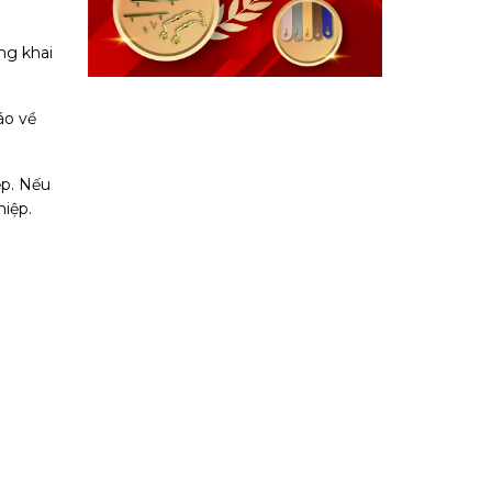
ng khai
áo về
ệp. Nếu
hiệp.