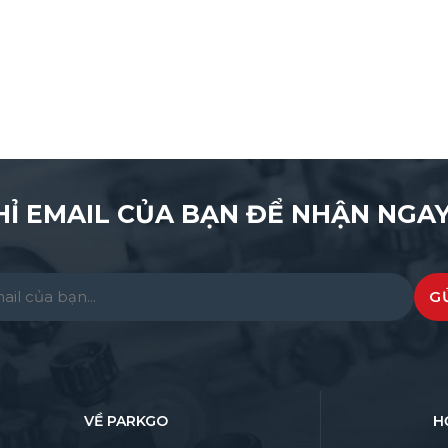
HỈ EMAIL CỦA BẠN ĐỂ NHẬN NGAY
e leave this field empty.
VỀ PARKGO
H