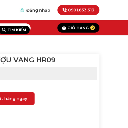
0901.633.313
Đăng nhập
GIỎ HÀNG
0
TÌM KIẾM
ƯỢU VANG HR09
ặt hàng ngay