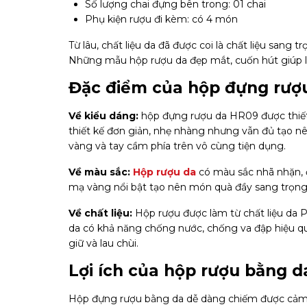
Số lượng chai đựng bên trong: 01 chai
Phụ kiện rượu đi kèm: có 4 món
Từ lâu, chất liệu da đã được coi là chất liệu sang
Những mẫu hộp rượu da đẹp mắt, cuốn hút giúp 
Đặc điểm của hộp đựng rượ
Về kiểu dáng:
hộp đựng rượu da HR09 được thiết 
thiết kế đơn giản, nhẹ nhàng nhưng vẫn đủ tạo n
vàng và tay cầm phía trên vô cùng tiện dụng.
Về màu sắc:
Hộp rượu da
có màu sắc nhã nhặn, 
mạ vàng nổi bật tạo nên món quà đầy sang trọng
Về chất liệu:
Hộp rượu được làm từ chất liệu da
da có khả năng chống nước, chống va đập hiệu quả
giữ và lau chùi.
Lợi ích của hộp rượu bằng 
Hộp đựng rượu bằng da dễ dàng chiếm được cảm tì