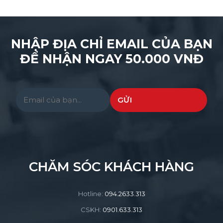
NHẬP ĐỊA CHỈ EMAIL CỦA BẠN
ĐỂ NHẬN NGAY 50.000 VNĐ
Please leave this field empty.
CHĂM SÓC KHÁCH HÀNG
Hotline:
094.2633.313
CSKH:
0901.633.313