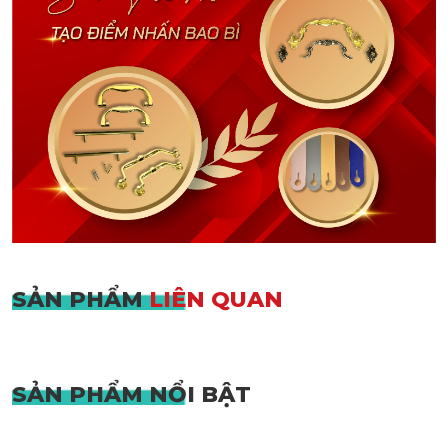
SẢN PHẨM
LIÊN QUAN
SẢN PHẨM
NỔI BẬT