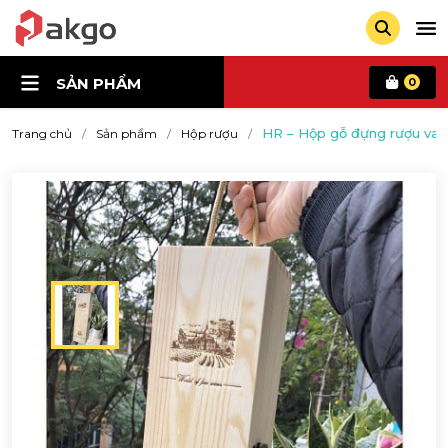
SẢN PHẨM
0
HR – Hộp gỗ đựng rượu va
Trang chủ
Sản phẩm
Hộp rượu