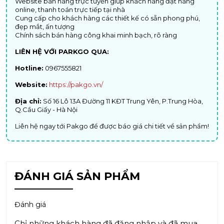
Website bán hàng trực tuyến giúp khách hàng đặt hàng
online, thanh toán trực tiếp tại nhà
Cung cấp cho khách hàng các thiết kế có sẵn phong phú,
đẹp mắt, ấn tượng
Chính sách bán hàng công khai minh bạch, rõ ràng
LIÊN HỆ VỚI PARKGO QUA:
Hotline:
0967555821
Website:
https://pakgo.vn/
Địa chỉ:
Số 16 Lô 13A Đường 11 KĐT Trung Yên, P.Trung Hòa,
Q.Cầu Giấy - Hà Nội
Liên hệ ngay tới Pakgo để được báo giá chi tiết về sản phẩm!
ĐÁNH GIÁ SẢN PHẨM
Đánh giá
Chỉ những khách hàng đã đăng nhập và đã mua