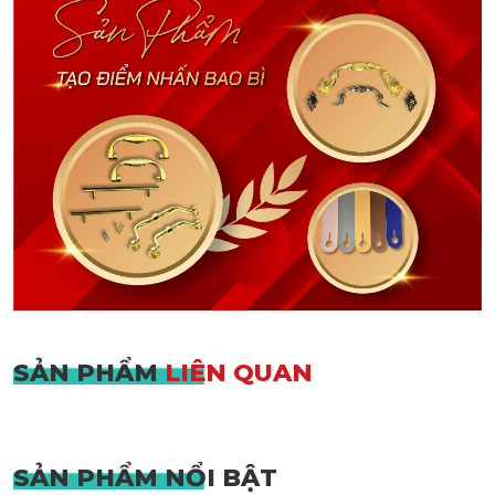
SẢN PHẨM
LIÊN QUAN
SẢN PHẨM
NỔI BẬT