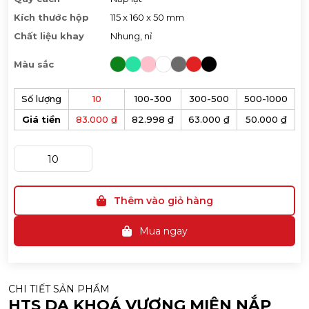
Kích thước hộp
115 x 160 x 50 mm
Chất liệu khay
Nhung, nỉ
Màu sắc
Số lượng
10
100-300
300-500
500-1000
Giá tiền
83.000 ₫
82.998 ₫
63.000 ₫
50.000 ₫
Thêm vào giỏ hàng
Mua ngay
CHI TIẾT SẢN PHẨM
HTS DA KHOÁ VƯƠNG MIỆN NẮP