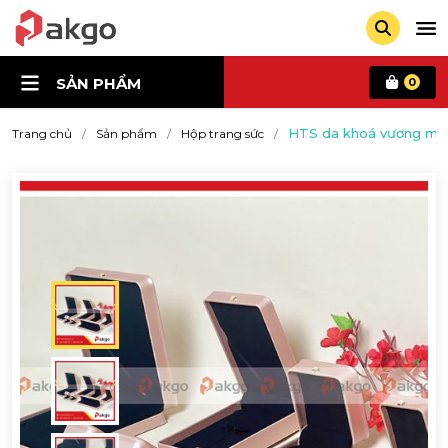
SẢN PHẨM
0
HTS da khoá vương miện 
Trang chủ
Sản phẩm
Hộp trang sức