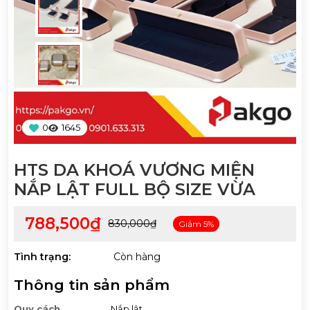
0
1645
HTS DA KHOÁ VƯƠNG MIỆN
NẮP LẬT FULL BỘ SIZE VỪA
788,500₫
830,000₫
Giảm 5%
Tình trạng:
Còn hàng
Thông tin sản phẩm
Quy cách
Nắp lật