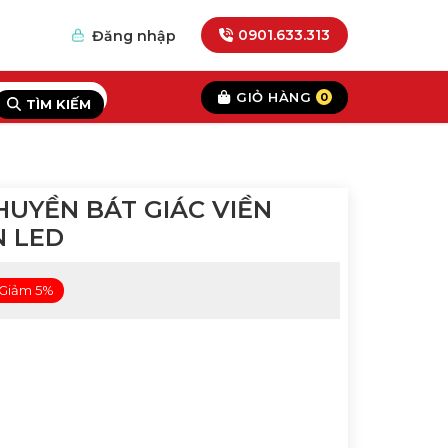
0901.633.313
Đăng nhập
GIỎ HÀNG
0
TÌM KIẾM
UYỀN BÁT GIÁC VIỀN
N LED
Giảm 5%