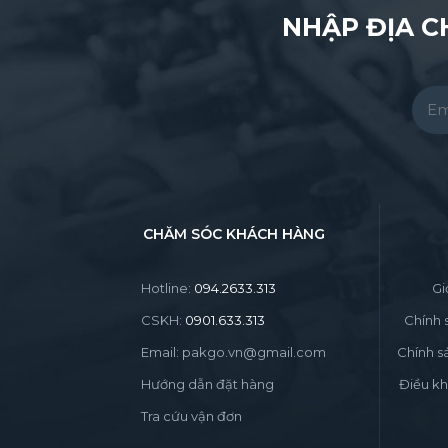
NHẬP ĐỊA C
Pleas
CHĂM SÓC KHÁCH HÀNG
Hotline:
094.2633.313
Gi
CSKH:
0901.633.313
Chính 
Email: pakgo.vn@gmail.com
Chính s
Hướng dẫn đặt hàng
Điều kh
Tra cứu vận đơn