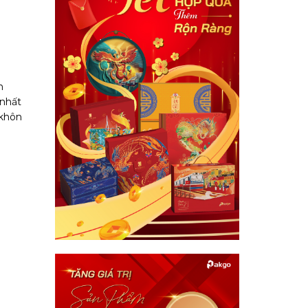
h
 nhất
 khôn