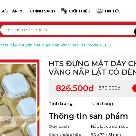
 SƯU TẬP
CHÍNH SÁCH
GIỚI THIỆU
TIN TỨC
ặt dây chuyền bát giác viền vàng nắp lật có đèn LED
HTS ĐỰNG MẶT DÂY CH
VÀNG NẮP LẬT CÓ ĐÈ
826,500₫
870,000₫
Tình trạng:
Còn hàng
Thông tin sản phẩm
Quy cách
Nắp lật có đèn Led
Kích thước hộp
90 x 72 x 31 mm