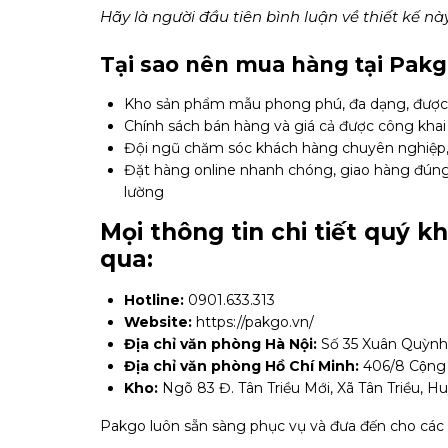
Hãy là người đầu tiên bình luận về thiết kế này
Tại sao nên mua hàng tại Pakg
Kho sản phẩm mẫu phong phú, đa dạng, được t
Chính sách bán hàng và giá cả được công khai
Đội ngũ chăm sóc khách hàng chuyên nghiệp, 
Đặt hàng online nhanh chóng, giao hàng đúng t
lường
Mọi thông tin chi tiết quý k
qua:
Hotline:
0901.633.313
Website:
https://pakgo.vn/
Địa chỉ văn phòng Hà Nội:
Số 35 Xuân Quỳnh, 
Địa chỉ văn phòng Hồ Chí Minh:
406/8 Cộng 
Kho:
Ngõ 83 Đ. Tân Triều Mới, Xã Tân Triều, H
Pakgo luôn sẵn sàng phục vụ và đưa đến cho các d