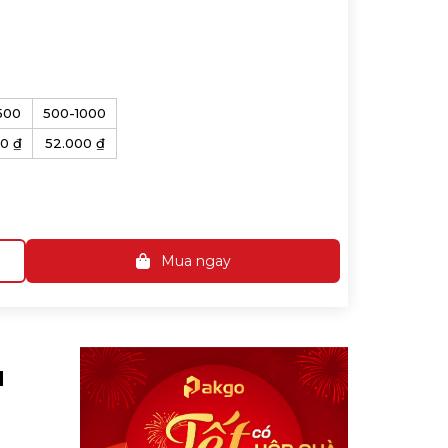
500
500-1000
0 ₫
52.000 ₫
Mua ngay
N