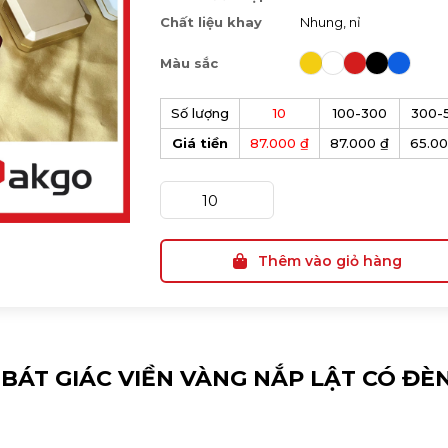
Chất liệu khay
Nhung, nỉ
Màu sắc
Số lượng
10
100-300
300-
Giá tiền
87.000 ₫
87.000 ₫
65.00
Thêm vào giỏ hàng
BÁT GIÁC VIỀN VÀNG NẮP LẬT CÓ ĐÈ