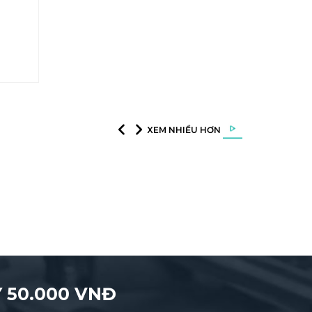
XEM NHIỀU HƠN
 50.000 VNĐ