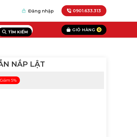
0901.633.313
Đăng nhập
GIỎ HÀNG
0
TÌM KIẾM
ẪN NẮP LẬT
Giảm 5%