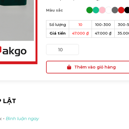
Màu sắc
Số lượng
10
100-300
300-
Giá tiền
47.000 ₫
47.000 ₫
35.00
Thêm vào giỏ hàng
 LẬT
. -
Bình luận ngay