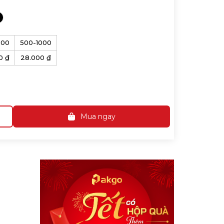
500
500-1000
0 ₫
28.000 ₫
Mua ngay