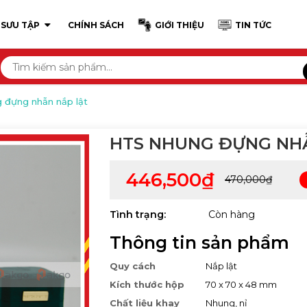
 SƯU TẬP
CHÍNH SÁCH
GIỚI THIỆU
TIN TỨC
 đựng nhẫn nắp lật
HTS NHUNG ĐỰNG NH
446,500₫
470,000₫
Tình trạng:
Còn hàng
Thông tin sản phẩm
Quy cách
Nắp lật
Kích thước hộp
70 x 70 x 48 mm
Chất liệu khay
Nhung, nỉ