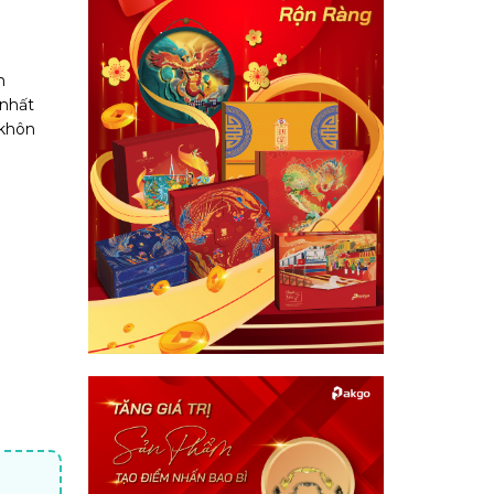
h
 nhất
 khôn