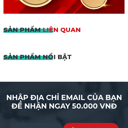
SẢN PHẨM
LIÊN QUAN
SẢN PHẨM
NỔI BẬT
NHẬP ĐỊA CHỈ EMAIL CỦA BẠN
ĐỂ NHẬN NGAY 50.000 VNĐ