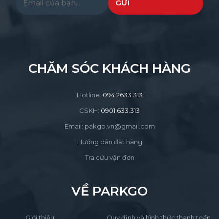
CHĂM SÓC KHÁCH HÀNG
Hotline:
094.2633.313
CSKH:
0901.633.313
Email: pakgo.vn@gmail.com
Hướng dẫn đặt hàng
Tra cứu vận đơn
VỀ PARKGO
Giới thiệu
Quy định và hình thức thanh toán