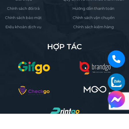
Chính sách đổi trả
Hướng dẫn thanh toán
Chính sách bảo mật
Chính sách vận chuyển
Điều khoản dịch vụ
Chính sách kiểm hàng
HỢP TÁC