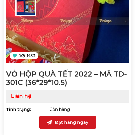
0
1433
VỎ HỘP QUÀ TẾT 2022 – MÃ TD-
301C (36*29*10.5)
Liên hệ
Tình trạng:
Còn hàng
Đặt hàng ngay