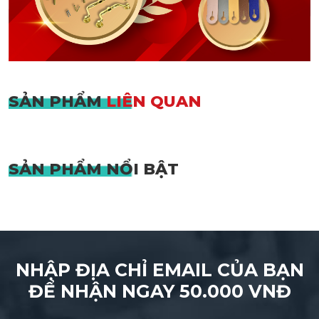
SẢN PHẨM
LIÊN QUAN
SẢN PHẨM
NỔI BẬT
NHẬP ĐỊA CHỈ EMAIL CỦA BẠN
ĐỂ NHẬN NGAY 50.000 VNĐ