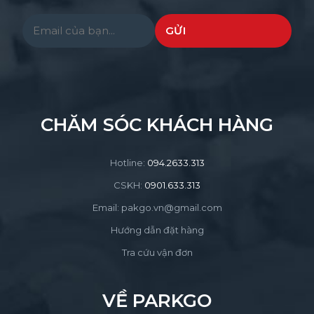
Please leave this field empty.
CHĂM SÓC KHÁCH HÀNG
Hotline:
094.2633.313
CSKH:
0901.633.313
Email: pakgo.vn@gmail.com
Hướng dẫn đặt hàng
Tra cứu vận đơn
VỀ PARKGO