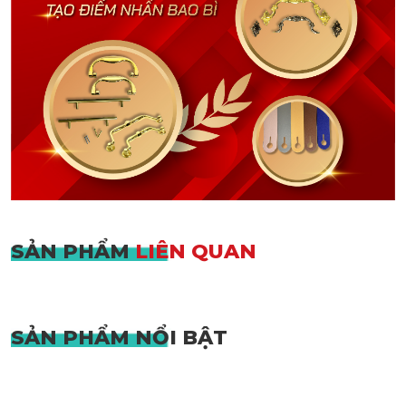
SẢN PHẨM
LIÊN QUAN
SẢN PHẨM
NỔI BẬT