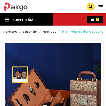
SẢN PHẨM
0
HR – Hộp da đựng rượu va
Trang chủ
Sản phẩm
Hộp rượu