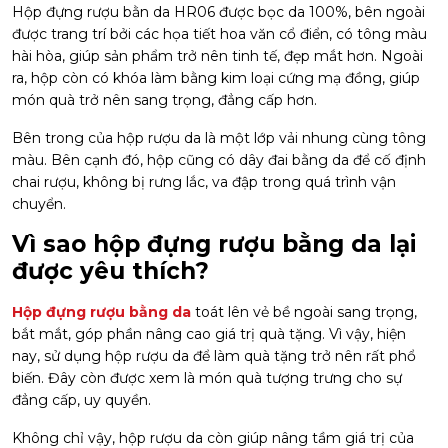
Hộp đựng rượu bằn da HR06 được bọc da 100%, bên ngoài
được trang trí bởi các họa tiết hoa văn cổ điển, có tông màu
hài hòa, giúp sản phẩm trở nên tinh tế, đẹp mắt hơn. Ngoài
ra, hộp còn có khóa làm bằng kim loại cứng mạ đồng, giúp
món quà trở nên sang trọng, đẳng cấp hơn.
Bên trong của hộp rượu da là một lớp vải nhung cùng tông
màu. Bên cạnh đó, hộp cũng có dây đai bằng da để cố định
chai rượu, không bị rưng lắc, va đập trong quá trình vận
chuyển.
Vì sao hộp đựng rượu bằng da lại
được yêu thích?
Hộp đựng rượu bằng da
toát lên vẻ bề ngoài sang trọng,
bắt mắt, góp phần nâng cao giá trị quà tặng. Vì vậy, hiện
nay, sử dụng hộp rượu da để làm quà tặng trở nên rất phổ
biến. Đây còn được xem là món quà tượng trưng cho sự
đẳng cấp, uy quyền.
Không chỉ vậy, hộp rượu da còn giúp nâng tầm giá trị của