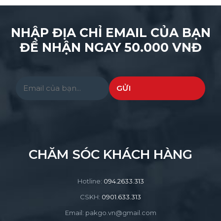
NHẬP ĐỊA CHỈ EMAIL CỦA BẠN
ĐỂ NHẬN NGAY 50.000 VNĐ
Please leave this field empty.
CHĂM SÓC KHÁCH HÀNG
Hotline:
094.2633.313
CSKH:
0901.633.313
Email: pakgo.vn@gmail.com