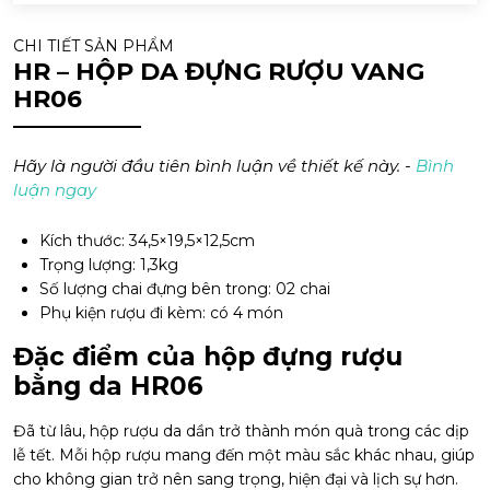
CHI TIẾT SẢN PHẨM
HR – HỘP DA ĐỰNG RƯỢU VANG
HR06
Hãy là người đầu tiên bình luận về thiết kế này. -
Bình
luận ngay
Kích thước: 34,5×19,5×12,5cm
Trọng lượng: 1,3kg
Số lượng chai đựng bên trong: 02 chai
Phụ kiện rượu đi kèm: có 4 món
Đặc điểm của hộp đựng rượu
bằng da HR06
Đã từ lâu, hộp rượu da dần trở thành món quà trong các dịp
lễ tết. Mỗi hộp rượu mang đến một màu sắc khác nhau, giúp
cho không gian trở nên sang trọng, hiện đại và lịch sự hơn.